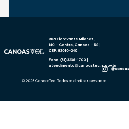
Rua Fioravante Milanez,
140 – Centro, Canoas – RS |
CEP: 92010-240
Fone: (51) 3236-1700 |
atendimento@canoastec.rs.gov.br
@canoas
© 2025 CanoasTec. Todos os direitos reservados.