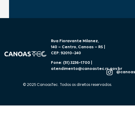
Rua Fioravante Milanez,
140 – Centro, Canoas – RS |
CEP: 92010-240
Fone: (51) 3236-1700 |
atendimento@canoastec.rs.gov.br
@canoas
© 2025 CanoasTec. Todos os direitos reservados.