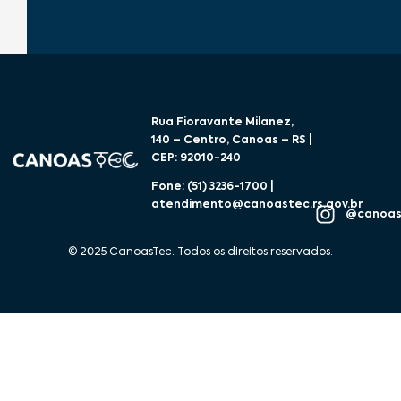
Rua Fioravante Milanez,
140 – Centro, Canoas – RS |
CEP: 92010-240
Fone: (51) 3236-1700 |
atendimento@canoastec.rs.gov.br
@canoas
© 2025 CanoasTec. Todos os direitos reservados.