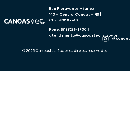
Rua Fioravante Milanez,
140 – Centro, Canoas – RS |
CEP: 92010-240
Fone: (51) 3236-1700 |
atendimento@canoastec.rs.gov.br
@canoas
© 2025 CanoasTec. Todos os direitos reservados.