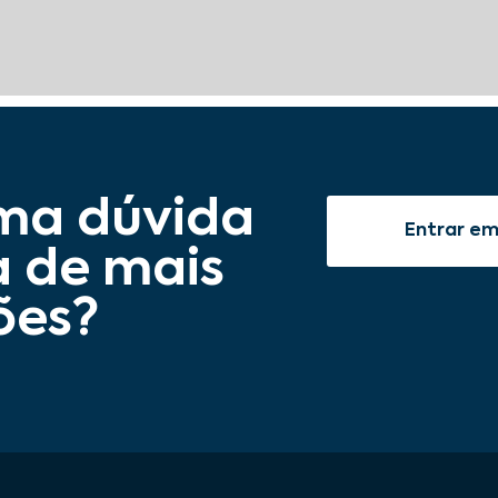
ma dúvida
Entrar e
a de mais
ões?