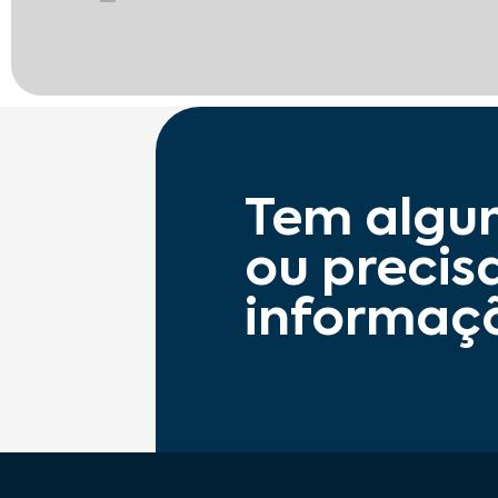
Tem algu
ou precis
informaç