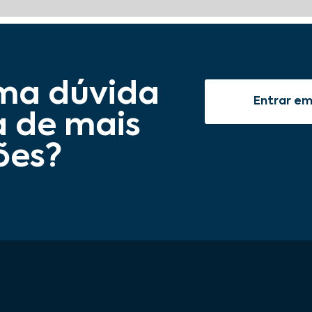
ma dúvida
Entrar e
a de mais
ões?