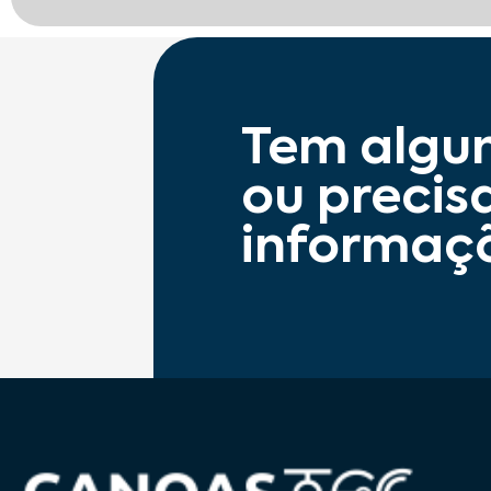
Tem algu
ou precis
informaç