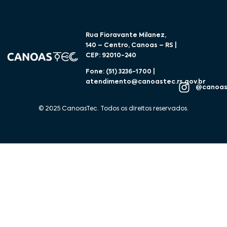
Rua Fioravante Milanez,
140 – Centro, Canoas – RS |
CEP: 92010-240
Fone: (51) 3236-1700 |
atendimento@canoastec.rs.gov.br
@canoas
© 2025 CanoasTec. Todos os direitos reservados.