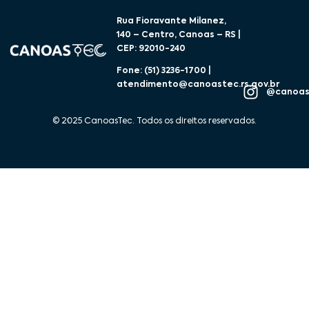
Rua Fioravante Milanez,
140 – Centro, Canoas – RS |
CEP: 92010-240
Fone: (51) 3236-1700 |
atendimento@canoastec.rs.gov.br
@canoas
© 2025 CanoasTec. Todos os direitos reservados.